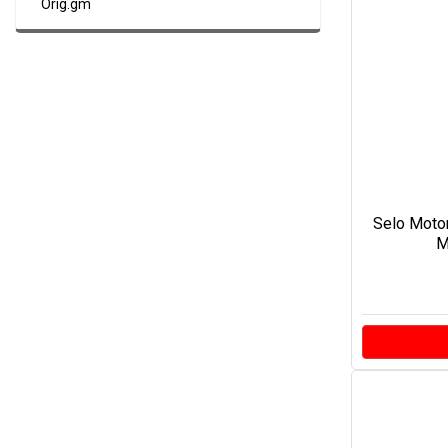
Orig.gm
Selo Motor
Ma