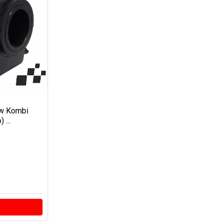
Vw Kombi
...