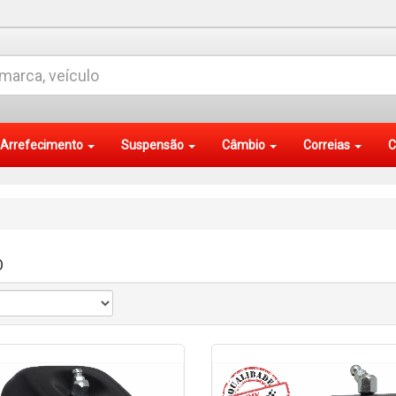
Arrefecimento
Suspensão
Câmbio
Correias
C
O