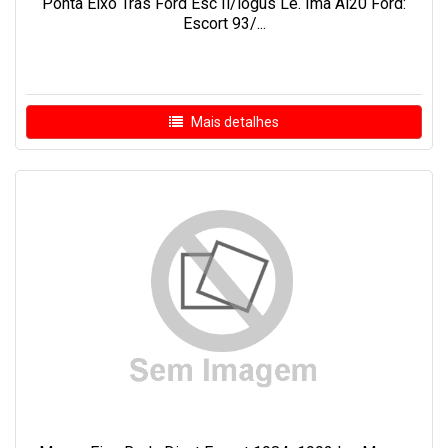
Ponta Eixo Tras Ford Esc Ii/logus Le. Ima Al20 Ford:
Escort 93/...
Mais detalhes