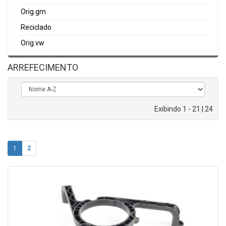
Orig.gm
Reciclado
Orig.vw
ARREFECIMENTO
Exibindo 1 - 21 | 24
1
2