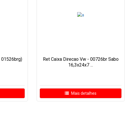
f 01526brg)
Ret Caixa Direcao Vw - 00726br Sabo
16,3x24x7 ...
Mais detalhes