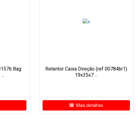
 01576 Bag
Retentor Caixa Direção (ref 00784br1)
..
19x35x7 ...
Mais detalhes