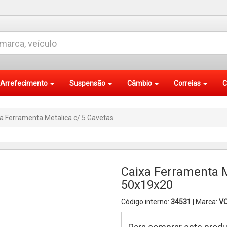
Arrefecimento
Suspensão
Câmbio
Correias
C
a Ferramenta Metalica c/ 5 Gavetas
Caixa Ferramenta M
50x19x20
Código interno:
34531
| Marca:
V