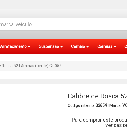
Arrefecimento
Suspensão
Câmbio
Correias
C
e Rosca 52 Lâminas (pente) Cr-052
Calibre de Rosca 5
Código interno:
33654
| Marca:
V
Para comprar este produ
vendas pe