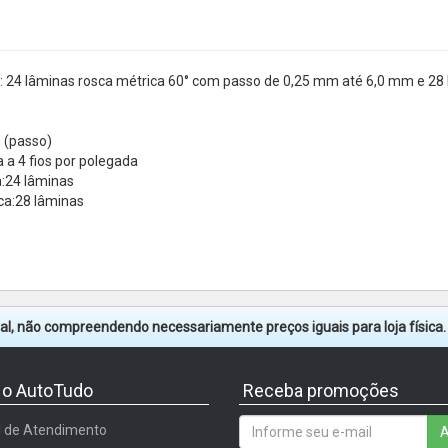
: 24 lâminas rosca métrica 60° com passo de 0,25 mm até 6,0 mm e 28 l
 (passo)
a a 4 fios por polegada
a:24 lâminas
ca:28 lâminas
tual, não compreendendo necessariamente preços iguais para loja física
 o AutoTudo
Receba promoções
l de Atendimento
A