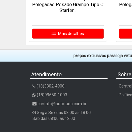
Polegadas Pesado Grampo Tipo C
Poleg
Starfer...
Mais detalhes
preços exclusivos para loja vir
Atendimento
Sobre
(18)3302-4900
Centra
(18)99650-1003
Polític
contato@autotudo.com.br
Seg a Sex das 08:00 às 18:00
Sáb das 08:00 às 12:00