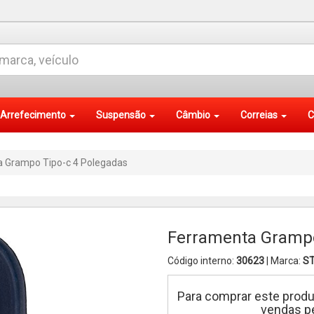
Arrefecimento
Suspensão
Câmbio
Correias
C
 Grampo Tipo-c 4 Polegadas
Ferramenta Grampo
Código interno:
30623
| Marca:
S
Para comprar este produ
vendas pe