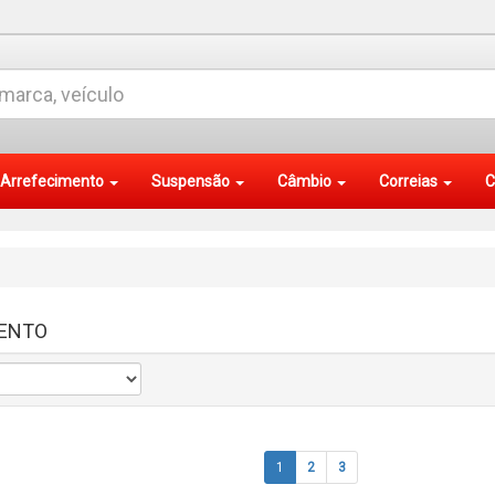
Arrefecimento
Suspensão
Câmbio
Correias
C
ENTO
1
2
3