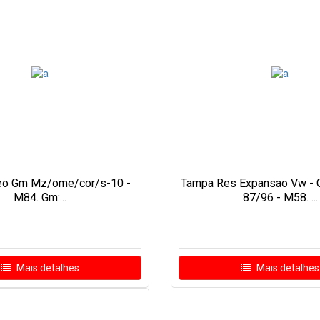
eo Gm Mz/ome/cor/s-10 -
Tampa Res Expansao Vw - G
M84. Gm:...
87/96 - M58. ...
Mais detalhes
Mais detalhes