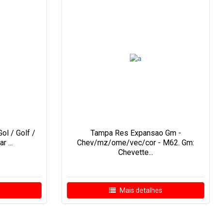
l / Golf /
Tampa Res Expansao Gm -
 ...
Chev/mz/ome/vec/cor - M62. Gm:
Chevette...
Mais detalhes