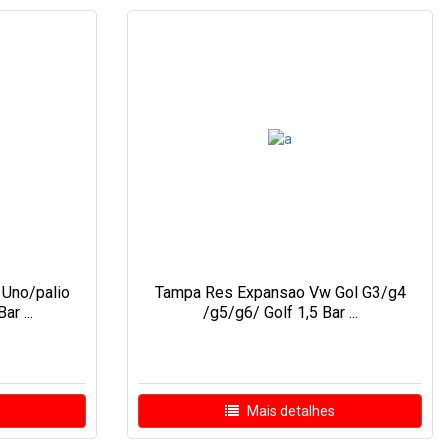
 Uno/palio
Tampa Res Expansao Vw Gol G3/g4
ar ...
/g5/g6/ Golf 1,5 Bar ...
Mais detalhes