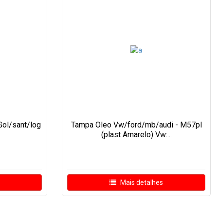
ol/sant/log
Tampa Oleo Vw/ford/mb/audi - M57pl
(plast Amarelo) Vw:...
Mais detalhes