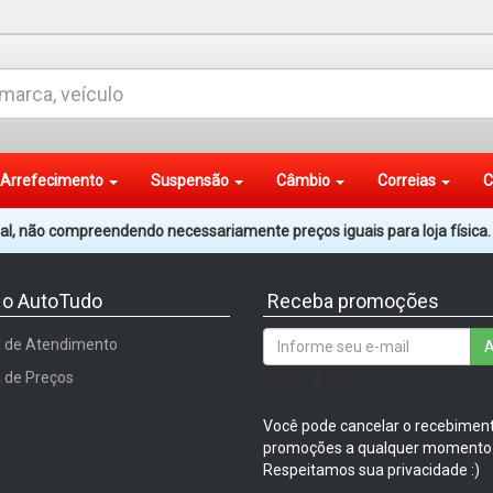
Arrefecimento
Suspensão
Câmbio
Correias
C
tual, não compreendendo necessariamente preços iguais para loja física
 o AutoTudo
Receba promoções
l de Atendimento
A
/input-group
a de Preços
Você pode cancelar o recebimen
promoções a qualquer momento
Respeitamos sua privacidade :)