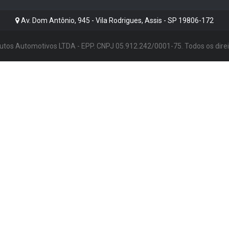
Av. Dom Antônio, 945 - Vila Rodrigues, Assis - SP 19806-172
tos Automotivos LTDA - EPP. CNPJ 05.912.242/0001-75. Todos os dire